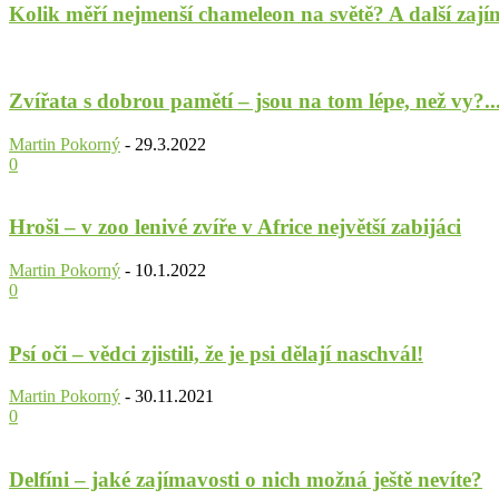
Kolik měří nejmenší chameleon na světě? A další zají
Zvířata s dobrou pamětí – jsou na tom lépe, než vy?..
Martin Pokorný
-
29.3.2022
0
Hroši – v zoo lenivé zvíře v Africe největší zabijáci
Martin Pokorný
-
10.1.2022
0
Psí oči – vědci zjistili, že je psi dělají naschvál!
Martin Pokorný
-
30.11.2021
0
Delfíni – jaké zajímavosti o nich možná ještě nevíte?