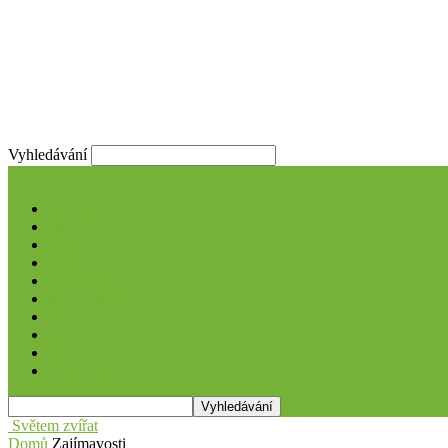
Vyhledávání
Novinky
Psi
Kočky
Ptáci
Akva/Tera
My a mazlíčci
Péče
Zajímavosti
Hrdinové
Volně žijící
Světem zvířat
Domů
Zajímavosti