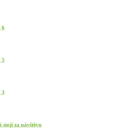
 6
 5
 3
stojí za návštěvu