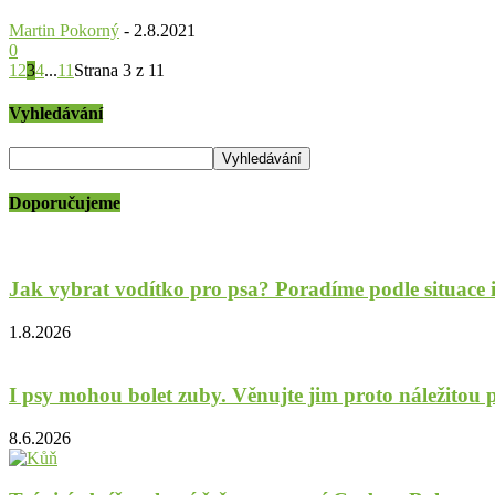
Martin Pokorný
-
2.8.2021
0
1
2
3
4
...
11
Strana 3 z 11
Vyhledávání
Doporučujeme
Jak vybrat vodítko pro psa? Poradíme podle situace 
1.8.2026
I psy mohou bolet zuby. Věnujte jim proto náležitou p
8.6.2026