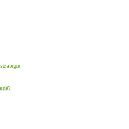
?
strategie
rodě?