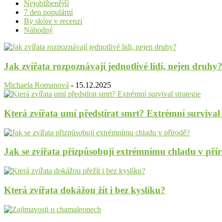
Nejoblíbenější
7 den populární
By skóre v recenzi
Náhodný
Jak zvířata rozpoznávají jednotlivé lidi, nejen druhy
Michaela Romanová
-
15.12.2025
Která zvířata umí předstírat smrt? Extrémní survival 
Jak se zvířata přizpůsobují extrémnímu chladu v pří
Která zvířata dokážou žít i bez kyslíku?