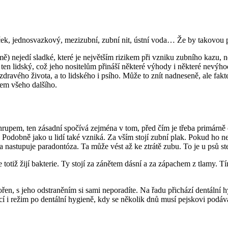
áček, jednosvazkový, mezizubní, zubní nit, ústní voda… Že by takovou p
 mě) nejedí sladké, které je největším rizikem při vzniku zubního kazu, 
ten lidský, což jeho nositelům přináší některé výhody i některé nevýho
dravého života, a to lidského i psího. Může to znít nadneseně, ale fakte
adem všeho dalšího.
rupem, ten zásadní spočívá zejména v tom, před čím je třeba primárně c
. Podobně jako u lidí také vzniká. Za vším stojí zubní plak. Pokud ho n
 nastupuje paradontóza. Ta může vést až ke ztrátě zubu. To je u psů stej
otiž žijí bakterie. Ty stojí za zánětem dásní a za zápachem z tlamy. Tí
n, s jeho odstraněním si sami neporadíte. Na řadu přichází dentální hy
cí i režim po dentální hygieně, kdy se několik dnů musí pejskovi podáv