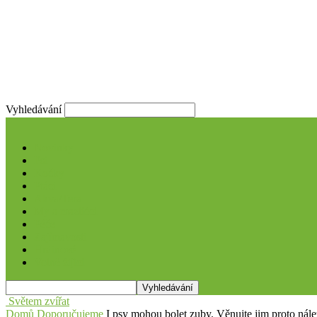
Vyhledávání
Novinky
Psi
Kočky
Ptáci
Akva/Tera
My a mazlíčci
Péče
Zajímavosti
Hrdinové
Volně žijící
Světem zvířat
Domů
Doporučujeme
I psy mohou bolet zuby. Věnujte jim proto nále