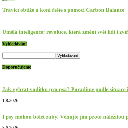
Trávicí obtíže u koní řešte s pomocí Carbon Balance
Umělá inteligence: revoluce, která změní svět lidí i zví
Vyhledávání
Doporučujeme
Jak vybrat vodítko pro psa? Poradíme podle situace 
1.8.2026
I psy mohou bolet zuby. Věnujte jim proto náležitou p
8.6.2026