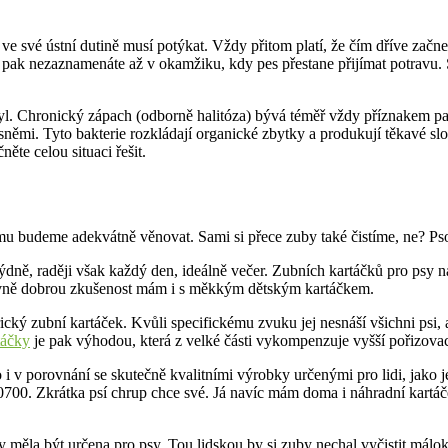
své ústní dutině musí potýkat. Vždy přitom platí, že čím dříve začnete
 pak nezaznamenáte až v okamžiku, kdy pes přestane přijímat potravu. 
myl. Chronický zápach (odborně halitóza) bývá téměř vždy příznakem pa
sněmi. Tyto bakterie rozkládají organické zbytky a produkují těkavé sl
ěte celou situaci řešit.
u budeme adekvátně věnovat. Sami si přece zuby také čistíme, ne? Pso
ně, raději však každý den, ideálně večer. Zubních kartáčků pro psy na
tivně dobrou zkušenost mám i s měkkým dětským kartáčkem.
ický zubní kartáček. Kvůli specifickému zvuku jej nesnáší všichni psi
táčky
je pak výhodou, která z velké části vykompenzuje vyšší pořizova
í to i v porovnání se skutečně kvalitními výrobky určenými pro lidi,
 Zkrátka psí chrup chce své. Já navíc mám doma i náhradní kartáček p
měla být určena pro psy. Tou lidskou by si zuby nechal vyčistit málok