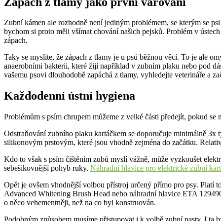
Zápach z tlamy jako první varování
Zubní kámen ale rozhodně není jediným problémem, se kterým se psi ve 
bychom si proto měli všímat chování našich pejsků. Problém v ústech
zápach.
Taky se myslíte, že zápach z tlamy je u psů běžnou věcí. To je ale o
anaerobními bakterii, které žijí například v zubním plaku nebo pod dá
vašemu psovi dlouhodobě zapáchá z tlamy, vyhledejte veterináře a začn
Každodenní ústní hygiena
Problémům s psím chrupem můžeme z velké části předejít, pokud se m
Odstraňování zubního plaku kartáčkem se doporučuje minimálně 3x týd
silikonovým prstovým, které jsou vhodně zejména do začátku. Rela
Kdo to však s psím čištěním zubů myslí vážně, může vyzkoušet elektr
sebešikovnější pohyb ruky.
Náhradní hlavice pro elektrické zubní kar
Opět je ovšem vhodnější volbou přístroj určený přímo pro psy. Plat
Advanced Whitening Brush Head nebo náhradní hlavice ETA 129490700.
o něco vehementněji, než na co byl konstruován.
Podobným způsobem musíme přistupovat i k volbě zubní pasty. I ta by 