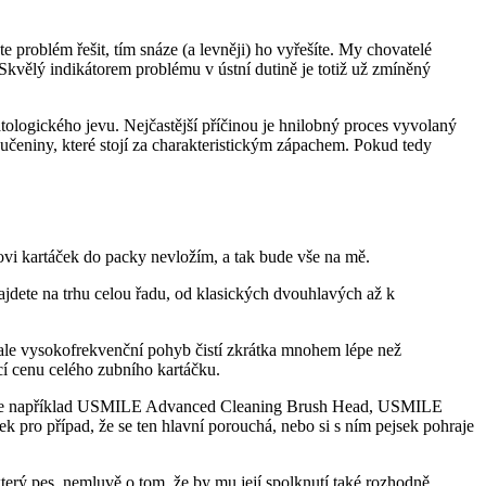
 problém řešit, tím snáze (a levněji) ho vyřešíte. My chovatelé
Skvělý indikátorem problému v ústní dutině je totiž už zmíněný
tologického jevu. Nejčastější příčinou je hnilobný proces vyvolaný
oučeniny, které stojí za charakteristickým zápachem. Pokud tedy
vi kartáček do packy nevložím, a tak bude vše na mě.
jdete na trhu celou řadu, od klasických dvouhlavých až k
, ale vysokofrekvenční pohyb čistí zkrátka mnohem lépe než
cí cenu celého zubního kartáčku.
 jako je například USMILE Advanced Cleaning Brush Head, USMILE
ro případ, že se ten hlavní porouchá, nebo si s ním pejsek pohraje
terý pes, nemluvě o tom, že by mu její spolknutí také rozhodně