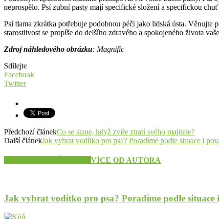
neprospělo. Psí zubní pasty mají specifické složení a specifickou chuť
Psí tlama zkrátka potřebuje podobnou péči jako lidská ústa. Věnujte 
starostlivost se propíše do delšího zdravého a spokojeného života va
Zdroj náhledového obrázku
: Magnific
Sdílejte
Facebook
Twitter
Předchozí článek
Co se stane, když zvíře ztratí svého majitele?
Další článek
Jak vybrat vodítko pro psa? Poradíme podle situace i po
SOUVISEJÍCÍ ČLÁNKY
VÍCE OD AUTORA
Jak vybrat vodítko pro psa? Poradíme podle situace 