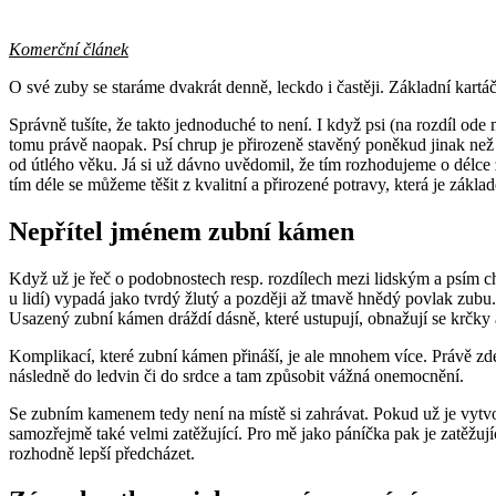
Komerční článek
O své zuby se staráme dvakrát denně, leckdo i častěji. Základní kart
Správně tušíte, že takto jednoduché to není. I když psi (na rozdíl ode
tomu právě naopak. Psí chrup je přirozeně stavěný poněkud jinak než 
od útlého věku. Já si už dávno uvědomil, že tím rozhodujeme o délce z
tím déle se můžeme těšit z kvalitní a přirozené potravy, která je zákl
Nepřítel jménem zubní kámen
Když už je řeč o podobnostech resp. rozdílech mezi lidským a psím ch
u lidí) vypadá jako tvrdý žlutý a později až tmavě hnědý povlak zubu
Usazený zubní kámen dráždí dásně, které ustupují, obnažují se krčky a
Komplikací, které zubní kámen přináší, je ale mnohem více. Právě zde t
následně do ledvin či do srdce a tam způsobit vážná onemocnění.
Se zubním kamenem tedy není na místě si zahrávat. Pokud už je vytvoře
samozřejmě také velmi zatěžující. Pro mě jako páníčka pak je zatěžují
rozhodně lepší předcházet.