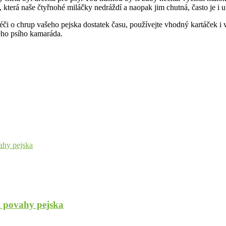
, která naše čtyřnohé miláčky nedráždí a naopak jim chutná, často je i u
péči o chrup vašeho pejska dostatek času, používejte vhodný kartáček 
šeho psího kamaráda.
vahy pejska
i povahy pejska