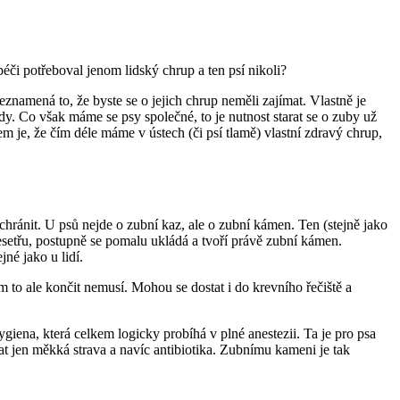
éči potřeboval jenom lidský chrup a ten psí nikoli?
neznamená to, že byste se o jejich chrup neměli zajímat. Vlastně je
dy. Co však máme se psy společné, to je nutnost starat se o zuby už
m je, že čím déle máme v ústech (či psí tlamě) vlastní zdravý chrup,
hránit. U psů nejde o zubní kaz, ale o zubní kámen. Ten (stejně jako
esetřu, postupně se pomalu ukládá a tvoří právě zubní kámen.
né jako u lidí.
m to ale končit nemusí. Mohou se dostat i do krevního řečiště a
giena, která celkem logicky probíhá v plné anestezii. Ta je pro psa
at jen měkká strava a navíc antibiotika. Zubnímu kameni je tak