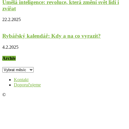
Umělá inteligence: revoluce, která změní svět lidí i
zvířat
22.2.2025
Rybářský kalendář: Kdy a na co vyrazit?
4.2.2025
Archiv
Archiv
Kontakt
Doporučujeme
©