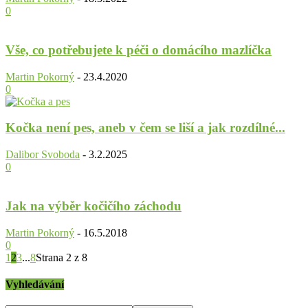
0
Vše, co potřebujete k péči o domácího mazlíčka
Martin Pokorný
-
23.4.2020
0
Kočka není pes, aneb v čem se liší a jak rozdílné...
Dalibor Svoboda
-
3.2.2025
0
Jak na výběr kočičího záchodu
Martin Pokorný
-
16.5.2018
0
1
2
3
...
8
Strana 2 z 8
Vyhledávání