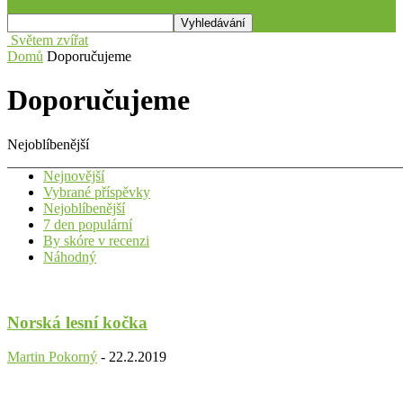
Světem zvířat
Domů
Doporučujeme
Doporučujeme
Nejoblíbenější
Nejnovější
Vybrané příspěvky
Nejoblíbenější
7 den populární
By skóre v recenzi
Náhodný
Norská lesní kočka
Martin Pokorný
-
22.2.2019