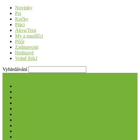
Novinky
Psi
Kočky
Ptáci
Akva/Tera
My a mazlíčci
Péče
Zajímavosti
Hrdinové
Volně žijící
Vyhledávání
Novinky
Psi
Kočky
Ptáci
Akva/Tera
My a mazlíčci
Péče
Zajímavosti
Hrdinové
Volně žijící