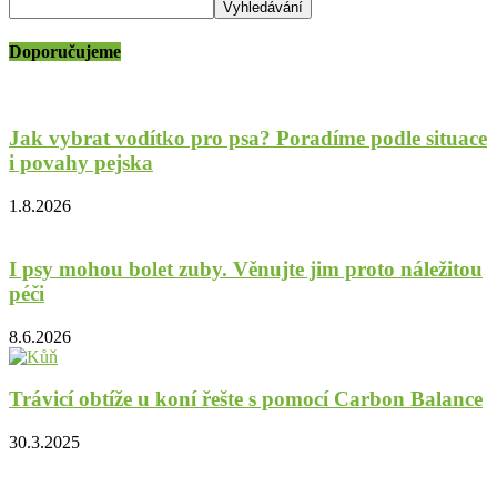
Doporučujeme
Jak vybrat vodítko pro psa? Poradíme podle situace
i povahy pejska
1.8.2026
I psy mohou bolet zuby. Věnujte jim proto náležitou
péči
8.6.2026
Trávicí obtíže u koní řešte s pomocí Carbon Balance
30.3.2025