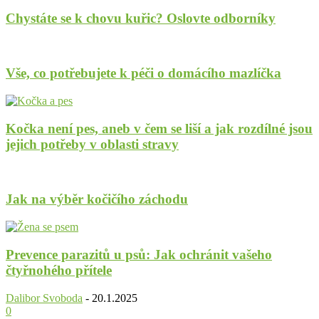
Chystáte se k chovu kuřic? Oslovte odborníky
Vše, co potřebujete k péči o domácího mazlíčka
Kočka není pes, aneb v čem se liší a jak rozdílné jsou
jejich potřeby v oblasti stravy
Jak na výběr kočičího záchodu
Prevence parazitů u psů: Jak ochránit vašeho
čtyřnohého přítele
Dalibor Svoboda
-
20.1.2025
0