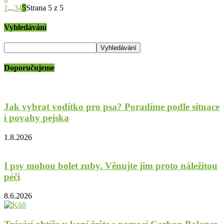
1
...
3
4
5
Strana 5 z 5
Vyhledávání
Doporučujeme
Jak vybrat vodítko pro psa? Poradíme podle situace
i povahy pejska
1.8.2026
I psy mohou bolet zuby. Věnujte jim proto náležitou
péči
8.6.2026