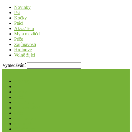
Novinky
Psi
Kočky
Ptáci
Akva/Tera
My a mazlíčci
Péče
Zajímavosti
Hrdinové
Volně žijící
Vyhledávání
Novinky
Psi
Kočky
Ptáci
Akva/Tera
My a mazlíčci
Péče
Zajímavosti
Hrdinové
Volně žijící