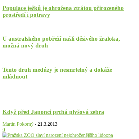
Populace ježků je ohrožena ztrátou přirozeného
prostředí i potravy
U australského pobřeží našli děsivého žraloka,
možná nový druh
Tento druh medúzy je nesmrtelný a dokáže
mládnout
Když před Japonci prchá plyšová zebra
Martin Pokorný
-
21.3.2013
0