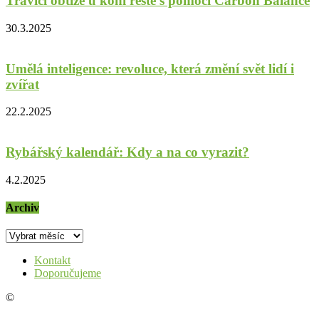
Trávicí obtíže u koní řešte s pomocí Carbon Balance
30.3.2025
Umělá inteligence: revoluce, která změní svět lidí i
zvířat
22.2.2025
Rybářský kalendář: Kdy a na co vyrazit?
4.2.2025
Archiv
Archiv
Kontakt
Doporučujeme
©