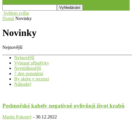
Světem zvířat
Domů
Novinky
Novinky
Nejnovější
Nejnovější
Vybrané příspěvky
Nejoblíbenější
7 den populární
By skóre v recenzi
Náhodný
Podmořské kabely negativně ovlivňují život krabů
Martin Pokorný
-
30.12.2022