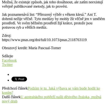
Možná, že existuje způsob, jak toho dosáhnout, ale zatím neexistují
veřejně publikované metody, jak to provést.
Jak poznamenává list: “Přirozený výběr s věkem klesá.” Ani T.
dohrnii nežije věčně. Tyto medúzy by mohly žít věčně jen v umělém
prostředí. Ve svém běžném prostředí žijí krátce, protože jsou
potravou ryb a větších medúz.
Zdroj:
https://www.pnas.org/doi/full/10.1073/pnas.2118763119
Obrazový kredit: Maria Pascual-Torner
Sdílejte
Facebook
Twitter
Předchozí článek
Podzim je tu. Jaká výbava se vám bude hodit ke
koním?
Další článek
U australského pobřeží našli děsivého žraloka, možná
nový druh