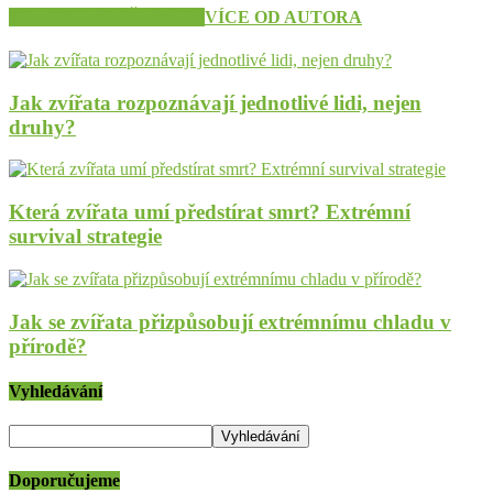
SOUVISEJÍCÍ ČLÁNKY
VÍCE OD AUTORA
Jak zvířata rozpoznávají jednotlivé lidi, nejen
druhy?
Která zvířata umí předstírat smrt? Extrémní
survival strategie
Jak se zvířata přizpůsobují extrémnímu chladu v
přírodě?
Vyhledávání
Doporučujeme