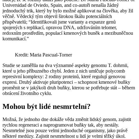
Universidad de Oviedo, Spain, and co-autoři nenašla žádný
jednoduchý trik, který by bylo možné aplikovat na člověka, aby žil
věčně. Vědecký tým objevil širokou škálu potenciálních
přispěvatelů; “Identifikovali jsme varianty a expanze genů
spojených s replikací, opravou DNA, udržováním telomer,
redoxním prostředím, populací kmenových buněk a mezibuněčnou
komunikací.”
Kredit: Maria Pascual-Torner
Studie se zaměřila na dva významné aspekty genomu T. dohrnii,
které u jeho příbuzného chybí. Jeden z nich umlčuje polycomb
represivní komplexy: 2 rodiny proteinů, které regulují genovou
expresi. Druhý aktivuje pluripotenci – schopnost kmenové buňky
proměnit se v jakýkoli druh buňky, kterou se potřebuje stát – během
obrácení životního cyklu.
Mohou být lidé nesmrtelní?
Možná, že jednoho dne dokáže věda změnit lidský genom, zajistit
rychlou regeneraci a naprogramovat buňky tak, aby nestály.
Nesmrtelné jsou pouze velmi jednoduché organismy, jako právě
některé medúzy. Zajistit nesmrtelnost u lidí je velmi těžký úkol.