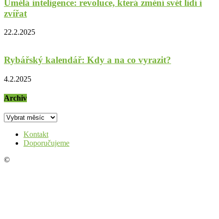
Umělá inteligence: revoluce, která změní svět lidí i
zvířat
22.2.2025
Rybářský kalendář: Kdy a na co vyrazit?
4.2.2025
Archiv
Archiv
Kontakt
Doporučujeme
©