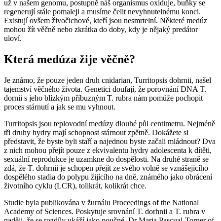
už v našem genomu, postupně náš organismus oxiduje, buňky se
regenerují stále pomaleji a musíme čelit nevyhnutelnému konci.
Existují ovšem živočichové, kteří jsou nesmrtelní. Některé medúz
mohou žít věčně nebo zkrátka do doby, kdy je nějaký predátor
uloví.
Která medúza žije věčně?
Je známo, že pouze jeden druh cnidarian, Turritopsis dohrnii, našel
tajemství věčného života. Genetici doufají, že porovnání DNA T.
dornii s jeho blízkým příbuzným T. rubra nám pomůže pochopit
proces stárnutí a jak se mu vyhnout.
Turritopsis jsou teplovodní medúzy dlouhé půl centimetru. Nejméně
tři druhy hydry mají schopnost stárnout zpětně. Dokážete si
představit, že byste byli staří a najednou byste začali mládnout? Dva
z nich mohou přejít pouze z ekvivalentu hydry adolescenta k dítěti,
sexuální reprodukce je uzamkne do dospělosti. Na druhé straně se
zdá, že T. dohrnii je schopen přejít ze svého volně se vznášejícího
dospělého stadia do polypu žijícího na dně, známého jako obrácení
životního cyklu (LCR), tolikrát, kolikrát chce.
Studie byla publikována v žurnálu Proceedings of the National
Academy of Sciences. Poskytuje srovnání T. dorhnii a T. rubra v
naději, že se rozdíly ukáží jako poučné. Dr Maria Pascual-Torner of