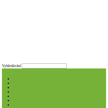
Vyhledávání
Novinky
Psi
Kočky
Ptáci
Akva/Tera
My a mazlíčci
Péče