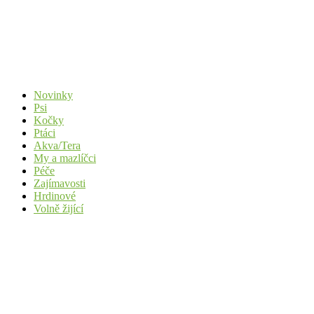
Novinky
Psi
Kočky
Ptáci
Akva/Tera
My a mazlíčci
Péče
Zajímavosti
Hrdinové
Volně žijící