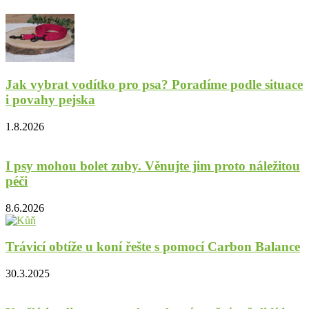
Jak vybrat vodítko pro psa? Poradíme podle situace
i povahy pejska
1.8.2026
I psy mohou bolet zuby. Věnujte jim proto náležitou
péči
8.6.2026
Trávicí obtíže u koní řešte s pomocí Carbon Balance
30.3.2025