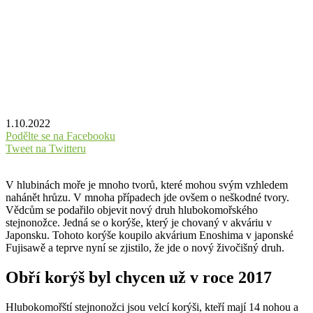
1.10.2022
Podělte se na Facebooku
Tweet na Twitteru
V hlubinách moře je mnoho tvorů, které mohou svým vzhledem
nahánět hrůzu. V mnoha případech jde ovšem o neškodné tvory.
Vědcům se podařilo objevit nový druh hlubokomořského
stejnonožce. Jedná se o korýše, který je chovaný v akváriu v
Japonsku. Tohoto korýše koupilo akvárium Enoshima v japonské
Fujisawě a teprve nyní se zjistilo, že jde o nový živočišný druh.
Obří korýš byl chycen už v roce 2017
Hlubokomořští stejnonožci jsou velcí korýši, kteří mají 14 nohou a