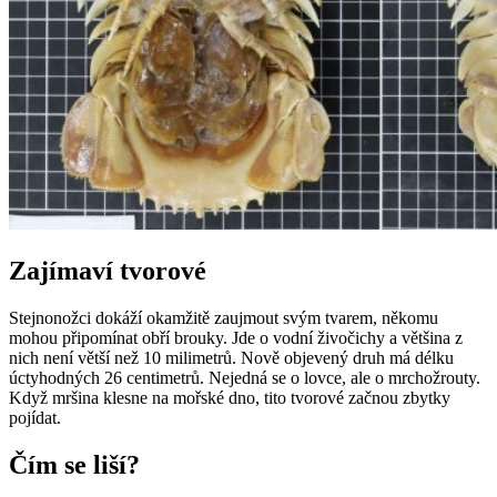
Zajímaví tvorové
Stejnonožci dokáží okamžitě zaujmout svým tvarem, někomu
mohou připomínat obří brouky. Jde o vodní živočichy a většina z
nich není větší než 10 milimetrů. Nově objevený druh má délku
úctyhodných 26 centimetrů. Nejedná se o lovce, ale o mrchožrouty.
Když mršina klesne na mořské dno, tito tvorové začnou zbytky
pojídat.
Čím se liší?