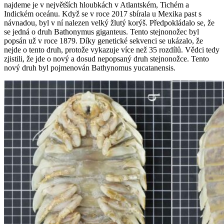
najdeme je v největších hloubkách v Atlantském, Tichém a
Indickém oceánu. Když se v roce 2017 sbírala u Mexika past s
návnadou, byl v ní nalezen velký žlutý korýš. Předpokládalo se, že
se jedná o druh Bathonymus giganteus. Tento stejnonožec byl
popsán už v roce 1879. Díky genetické sekvenci se ukázalo, že
nejde o tento druh, protože vykazuje více než 35 rozdílů. Vědci tedy
zjistili, že jde o nový a dosud nepopsaný druh stejnonožce. Tento
nový druh byl pojmenován Bathynomus yucatanensis.