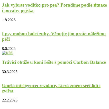
Jak vybrat vodítko pro psa? Poradíme podle situace
i povahy pejska
1.8.2026
I psy mohou bolet zuby. Věnujte jim proto náležitou
péči
8.6.2026
Trávicí obtíže u koní řešte s pomocí Carbon Balance
30.3.2025
Umělá inteligence: revoluce, která změní svět lidí i
zvířat
22.2.2025