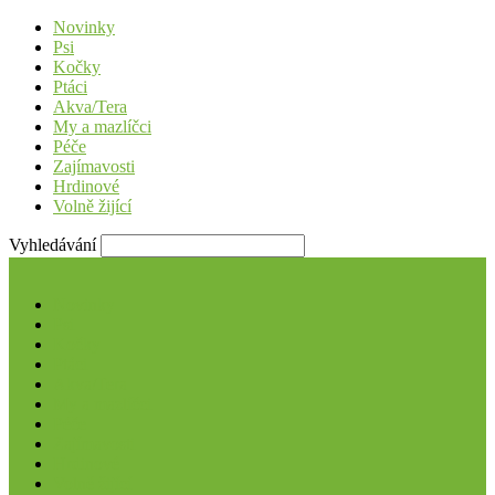
Novinky
Psi
Kočky
Ptáci
Akva/Tera
My a mazlíčci
Péče
Zajímavosti
Hrdinové
Volně žijící
Vyhledávání
Novinky
Psi
Kočky
Ptáci
Akva/Tera
My a mazlíčci
Péče
Zajímavosti
Hrdinové
Volně žijící