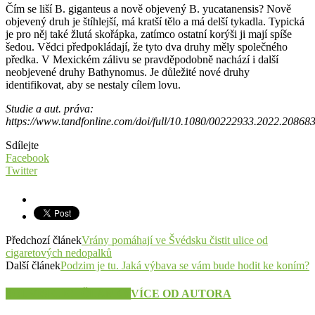
Čím se liší B. giganteus a nově objevený B. yucatanensis? Nově
objevený druh je štíhlejší, má kratší tělo a má delší tykadla. Typická
je pro něj také žlutá skořápka, zatímco ostatní korýši ji mají spíše
šedou. Vědci předpokládají, že tyto dva druhy měly společného
předka. V Mexickém zálivu se pravděpodobně nachází i další
neobjevené druhy Bathynomus. Je důležité nové druhy
identifikovat, aby se nestaly cílem lovu.
Studie a aut. práva:
https://www.tandfonline.com/doi/full/10.1080/00222933.2022.20868
Sdílejte
Facebook
Twitter
Předchozí článek
Vrány pomáhají ve Švédsku čistit ulice od
cigaretových nedopalků
Další článek
Podzim je tu. Jaká výbava se vám bude hodit ke koním?
SOUVISEJÍCÍ ČLÁNKY
VÍCE OD AUTORA