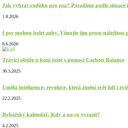
Jak vybrat vodítko pro psa? Poradíme podle situace 
1.8.2026
I psy mohou bolet zuby. Věnujte jim proto náležitou p
8.6.2026
Trávicí obtíže u koní řešte s pomocí Carbon Balance
30.3.2025
Umělá inteligence: revoluce, která změní svět lidí i zví
22.2.2025
Rybářský kalendář: Kdy a na co vyrazit?
4.2.2025