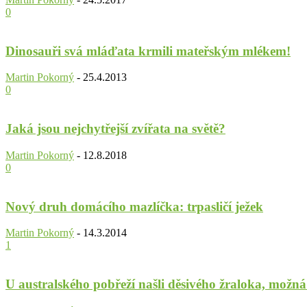
0
Dinosauři svá mláďata krmili mateřským mlékem!
Martin Pokorný
-
25.4.2013
0
Jaká jsou nejchytřejší zvířata na světě?
Martin Pokorný
-
12.8.2018
0
Nový druh domácího mazlíčka: trpasličí ježek
Martin Pokorný
-
14.3.2014
1
U australského pobřeží našli děsivého žraloka, možn