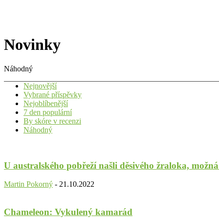
Novinky
Náhodný
Nejnovější
Vybrané příspěvky
Nejoblíbenější
7 den populární
By skóre v recenzi
Náhodný
U australského pobřeží našli děsivého žraloka, možn
Martin Pokorný
-
21.10.2022
Chameleon: Vykulený kamarád