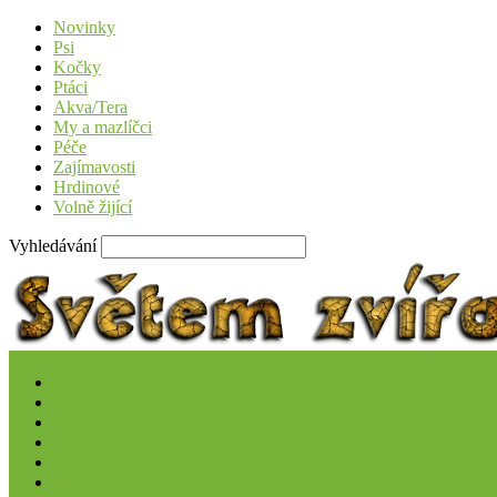
Novinky
Psi
Kočky
Ptáci
Akva/Tera
My a mazlíčci
Péče
Zajímavosti
Hrdinové
Volně žijící
Vyhledávání
Novinky
Psi
Kočky
Ptáci
Akva/Tera
My a mazlíčci