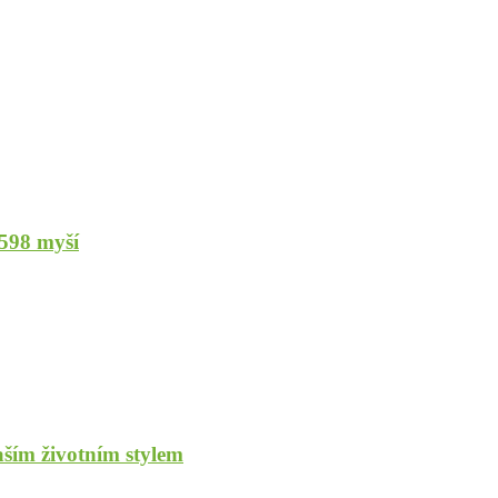
 598 myší
aším životním stylem