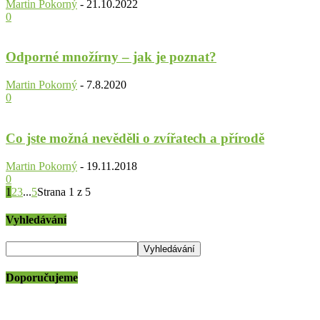
Martin Pokorný
-
21.10.2022
0
Odporné množírny – jak je poznat?
Martin Pokorný
-
7.8.2020
0
Co jste možná nevěděli o zvířatech a přírodě
Martin Pokorný
-
19.11.2018
0
1
2
3
...
5
Strana 1 z 5
Vyhledávání
Doporučujeme