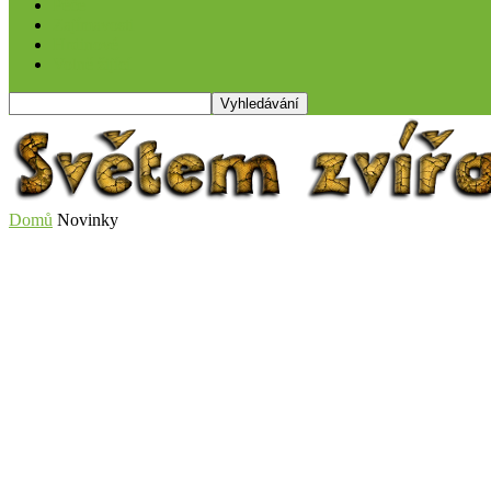
Péče
Zajímavosti
Hrdinové
Volně žijící
Domů
Novinky