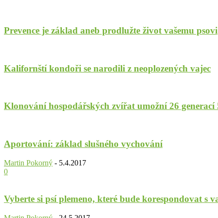
Prevence je základ aneb prodlužte život vašemu psovi
Kalifornští kondoři se narodili z neoplozených vajec
Klonování hospodářských zvířat umožní 26 generací
Aportování: základ slušného vychování
Martin Pokorný
-
5.4.2017
0
Vyberte si psí plemeno, které bude korespondovat s v
Martin Pokorný
-
24.5.2017