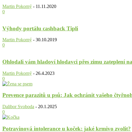
Martin Pokorný
-
11.11.2020
0
Výhody portálu cashback Tipli
Martin Pokorný
-
30.10.2019
0
Ohlodali vám hladoví hlodavci přes zimu zateplení n
Martin Pokorný
-
26.4.2023
0
Prevence parazitů u psů: Jak ochránit vašeho čtyřnoh
Dalibor Svoboda
-
20.1.2025
0
Potravinová intolerance u koček: jaké krmivo zvolit?