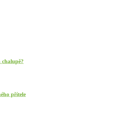
a chalupě?
ého přítele