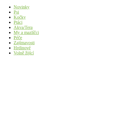
Novinky
Psi
Kočky
Ptáci
Akva/Tera
My a mazlíčci
Péče
Zajímavosti
Hrdinové
Volně žijící