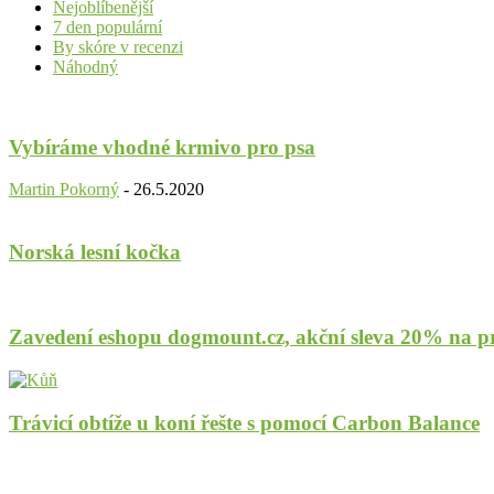
Nejoblíbenější
7 den populární
By skóre v recenzi
Náhodný
Vybíráme vhodné krmivo pro psa
Martin Pokorný
-
26.5.2020
Norská lesní kočka
Zavedení eshopu dogmount.cz, akční sleva 20% na 
Trávicí obtíže u koní řešte s pomocí Carbon Balance