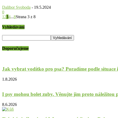
Dalibor Svoboda
-
19.5.2024
0
1
2
3
4
...
8
Strana 3 z 8
Vyhledávání
Doporučujeme
Jak vybrat vodítko pro psa? Poradíme podle situace 
1.8.2026
I psy mohou bolet zuby. Věnujte jim proto náležitou p
8.6.2026