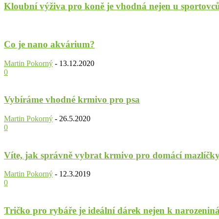
Kloubní výživa pro koně je vhodná nejen u sportovc
Co je nano akvárium?
Martin Pokorný
-
13.12.2020
0
Vybíráme vhodné krmivo pro psa
Martin Pokorný
-
26.5.2020
0
Víte, jak správně vybrat krmivo pro domácí mazlíčk
Martin Pokorný
-
12.3.2019
0
Tričko pro rybáře je ideální dárek nejen k narozeni