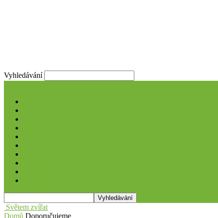
Vyhledávání
Novinky
Psi
Kočky
Ptáci
Akva/Tera
My a mazlíčci
Péče
Zajímavosti
Hrdinové
Volně žijící
Světem zvířat
Domů
Doporučujeme