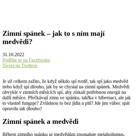
Zimní spánek – jak to s ním mají
medvědi?
31.10.2022
Podělte se na Facebooku
Tweet na Twitteru
Je už celkem zažito, že když někdo spí tvrdě, tak spí jako medvěd
nebo když spí dlouho, jak by se chystal na zimní spánek. Medvědi
obvykle v zimních měsících spí, aby získali potřebnou energii na
další měsíce. Přečkávají zimu ve spánku, takřka v hibernaci, ale jak
to vlastně funguje? Zvládnou to bez jídla a pití? Jde jim vůbec spát
opravdu tak dlouho?
Zimní spánek a medvědi
Během zimního spánku se medvědům zpomaluje metabolismus.