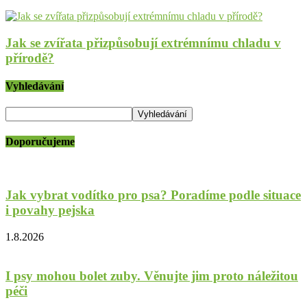
Jak se zvířata přizpůsobují extrémnímu chladu v
přírodě?
Vyhledávání
Doporučujeme
Jak vybrat vodítko pro psa? Poradíme podle situace
i povahy pejska
1.8.2026
I psy mohou bolet zuby. Věnujte jim proto náležitou
péči