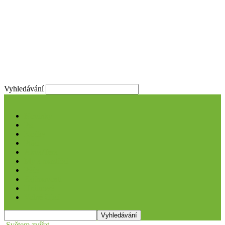
Vyhledávání
Novinky
Psi
Kočky
Ptáci
Akva/Tera
My a mazlíčci
Péče
Zajímavosti
Hrdinové
Volně žijící
Světem zvířat