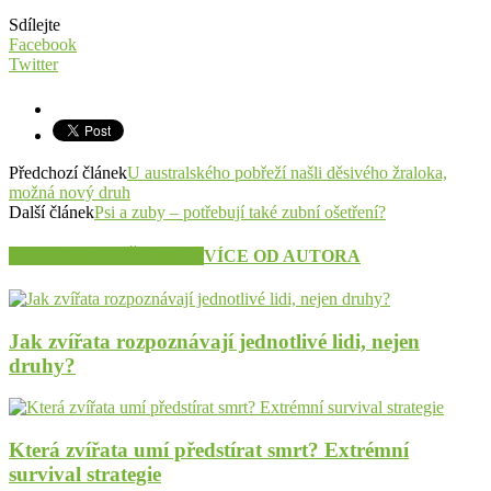
Sdílejte
Facebook
Twitter
Předchozí článek
U australského pobřeží našli děsivého žraloka,
možná nový druh
Další článek
Psi a zuby – potřebují také zubní ošetření?
SOUVISEJÍCÍ ČLÁNKY
VÍCE OD AUTORA
Jak zvířata rozpoznávají jednotlivé lidi, nejen
druhy?
Která zvířata umí předstírat smrt? Extrémní
survival strategie