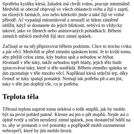
Spotřeba kyslíku klesá, žaludek má chvíli volno, pracuje minimálně.
Medvědi se obecně objevují ve všech oblastech světa a žijí v zajetí,
na různých farmách, zoo nebo kdekoliv jinde a také žijí ve volné
přírodě. Ač vypadají mírumilovně a nesnaží se lidem záměrně
ublížit, když se dostanete do jejich blízkosti, nebývá to vždycky
takové, jako ve filmech nebo animovaných pohádkách. Během
zimních měsíců medvědi žijí skrz zimní spánek.
Začínají se na něj připravovat během podzimu. Chce to trochu cviku
a pár věcí. Medvědi se před zimním spánkem krmí. Je to kvůli tomu,
aby přežili celou zimu, kdy budou spát a nebudou se hýbat.
Hromadí v těle tuky, takže nebudou trpět hlady, jejich tělo bude
zpracovávat tuky, které si tělo nastřádá. Během zimního spánku se
jim zpomaluje v těle mnoho věcí. Například klesá srdeční tep, díky
čemuž se tuky spalují pomaleji. Nemají tak potřebu pít a ani jíst,
tuky v těle jim dopřejí vše, co je potřeba.
Teplota těla
Tělesná teplota naproti tomu neklesá o tolik stupňů, jak by mohlo
být na první pohled patrné. Klesne asi jen o pět stupňů. Nejde asi o
úplně tvrdý a ničím nerušený zimní spánek, jsou dostatečně bdělí na
to, aby se postarali o své potomky a popřípadě mohli zaznamenat
nebezpečí, které by jim mohlo hrozit.