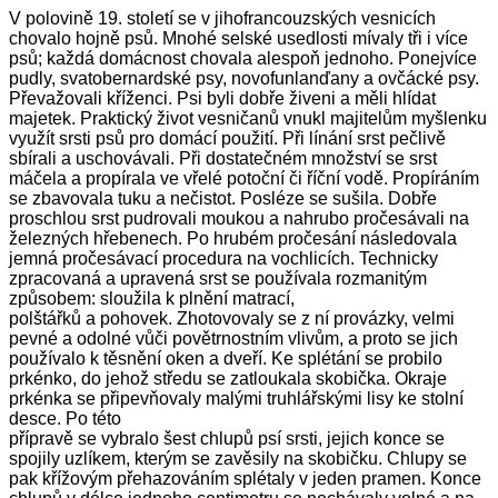
V polovině 19. století se v jihofrancouzských vesnicích
chovalo hojně psů. Mnohé selské usedlosti mívaly tři i více
psů; každá domácnost chovala alespoň jednoho. Ponejvíce
pudly, svatobernardské psy,
novofunlanďany
a ovčácké psy.
Převažovali kříženci. Psi byli dobře živeni a měli hlídat
majetek. Praktický život vesničanů vnukl majitelům myšlenku
využít srsti psů pro domácí použití. Při línání srst pečlivě
sbírali a uschovávali. Při dostatečném množství se srst
máčela a propírala ve vřelé potoční či říční vodě. Propíráním
se zbavovala tuku a nečistot. Posléze se sušila. Dobře
proschlou srst pudrovali moukou a nahrubo pročesávali na
železných hřebenech. Po hrubém pročesání následovala
jemná
pročesávací
procedura na
vochlicích
. Technicky
zpracovaná a upravená srst se používala rozmanitým
způsobem: sloužila k plnění matrací,
polštářků a pohovek. Zhotovovaly se z ní provázky, velmi
pevné a odolné vůči povětrnostním vlivům, a proto se jich
používalo k těsnění oken a dveří. Ke splétání se probilo
prkénko, do jehož středu se zatloukala skobička. Okraje
prkénka se připevňovaly malými truhlářskými lisy ke stolní
desce. Po této
přípravě se vybralo šest chlupů psí srsti, jejich konce se
spojily uzlíkem, kterým se zavěsily na skobičku. Chlupy se
pak křížovým přehazováním splétaly v jeden pramen. Konce