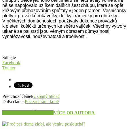
chlupů v délce jednoho centimetru se nechávaly volné a na
ně se napojovalo uzlíkem dalších šest chlupů, které se opět
křížovým přehazováním splétaly v jeden pramen. Vesničanky
pletly z provázků rukávníky, dečky i rámečky pro obrázky.
V některých domácnostech používaly dokonce provázků
k pletení košíčků určených ke sběru vajíček. Všechny výtvory
utkané ze psí srsti jsou věrným obrazem důmyslnosti,
vynalézavosti, houževnatosti a trpělivosti.
Sdílejte
Facebook
Twitter
Předchozí článek
Uspaný hlídač
Další článek
Pes zachránil koně
SOUVISEJÍCÍ ČLÁNKY
VÍCE OD AUTORA