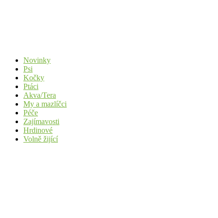
Novinky
Psi
Kočky
Ptáci
Akva/Tera
My a mazlíčci
Péče
Zajímavosti
Hrdinové
Volně žijící