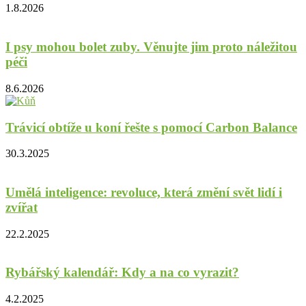
1.8.2026
I psy mohou bolet zuby. Věnujte jim proto náležitou
péči
8.6.2026
Trávicí obtíže u koní řešte s pomocí Carbon Balance
30.3.2025
Umělá inteligence: revoluce, která změní svět lidí i
zvířat
22.2.2025
Rybářský kalendář: Kdy a na co vyrazit?
4.2.2025