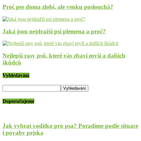
Proč pes doma zlobí, ale venku poslouchá?
Jaká jsou nejdražší psí plemena a proč?
Nejlepší rasy psů, které vás zbaví myší a dalších
škůdců
Vyhledávání
Doporučujeme
Jak vybrat vodítko pro psa? Poradíme podle situace
i povahy pejska