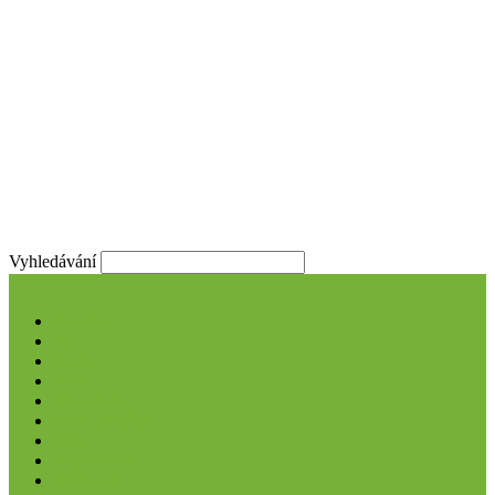
Vyhledávání
Novinky
Psi
Kočky
Ptáci
Akva/Tera
My a mazlíčci
Péče
Zajímavosti
Hrdinové