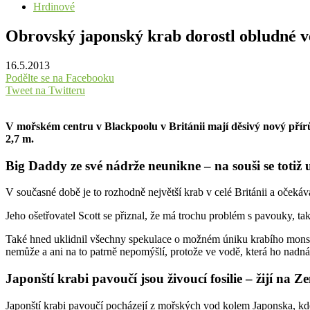
Hrdinové
Obrovský japonský krab dorostl obludné ve
16.5.2013
Podělte se na Facebooku
Tweet na Twitteru
V mořském centru v Blackpoolu v Británii mají děsivý nový přírů
2,7 m.
Big Daddy ze své nádrže neunikne – na souši se totiž u
V současné době je to rozhodně největší krab v celé Británii a oček
Jeho ošetřovatel Scott se přiznal, že má trochu problém s pavouky, ta
Také hned uklidnil všechny spekulace o možném úniku krabího monstra
nemůže a ani na to patrně nepomýšlí, protože ve vodě, která ho nadnáš
Japonští krabi pavoučí jsou živoucí fosilie – žijí na 
Japonští krabi pavoučí pocházejí z mořských vod kolem Japonska, kde 