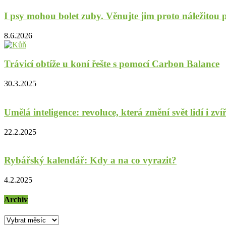
I psy mohou bolet zuby. Věnujte jim proto náležitou p
8.6.2026
Trávicí obtíže u koní řešte s pomocí Carbon Balance
30.3.2025
Umělá inteligence: revoluce, která změní svět lidí i zví
22.2.2025
Rybářský kalendář: Kdy a na co vyrazit?
4.2.2025
Archiv
Archiv