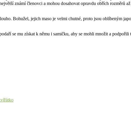
 největší známí členovci a mohou dosahovat opravdu obřích rozměrů až č
i dlouho. Bohužel, jejich maso je velmi chutné, proto jsou oblíbeným ja
aří se mu získat k němu i samičku, aby se mohli množit a podpořili ta
zvířátko