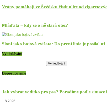
Vrány pomáhají ve Švédsku čistit ulice od cigaretov
Mláďata – kdy se o ně stará otec?
Sloni jako bojová zvířata: Do první linie je posílal
Vyhledávání
Doporučujeme
Jak vybrat vodítko pro psa? Poradíme podle situace 
1.8.2026