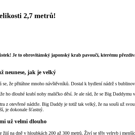
likosti 2,7 metrů!
stek! Je to obrovitánský japonský krab pavoučí, kterému přezdíva
ž neunese, jak je velký
ává se, že přitáhne mnoho návštěvníků. Dostal k bydlení nádrž s bubli
kže ho dlouhé krabí nohy maličko děsí. Je ale rád, že se Big Daddymu v 
 z otevřené nádrže. Big Daddy je totiž tak velký, že na souši už svo
í, je dokonale šťastný.
Zemi už velmi dlouho
žijí na dně v hloubkách 200 až 300 metrů. Živí se těly velryb i menšíc