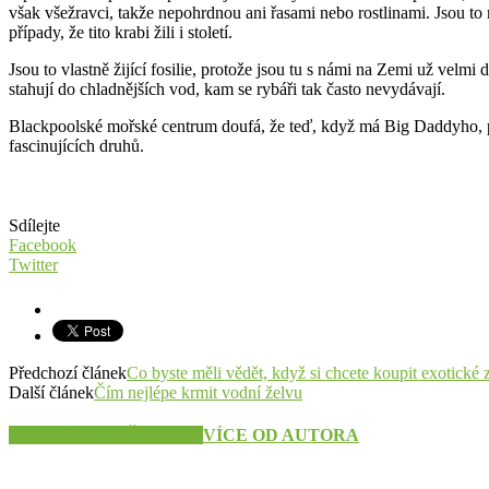
však všežravci, takže nepohrdnou ani řasami nebo rostlinami. Jsou to
případy, že tito krabi žili i století.
Jsou to vlastně žijící fosilie, protože jsou tu s námi na Zemi už velm
stahují do chladnějších vod, kam se rybáři tak často nevydávají.
Blackpoolské mořské centrum doufá, že teď, když má Big Daddyho, pod
fascinujících druhů.
Sdílejte
Facebook
Twitter
Předchozí článek
Co byste měli vědět, když si chcete koupit exotické 
Další článek
Čím nejlépe krmit vodní želvu
SOUVISEJÍCÍ ČLÁNKY
VÍCE OD AUTORA