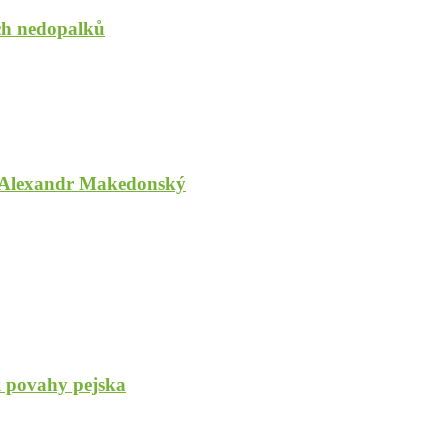
ých nedopalků
 už Alexandr Makedonský
i povahy pejska