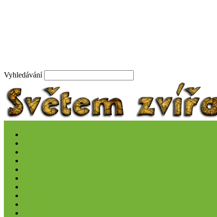
Vyhledávání
Novinky
Psi
Kočky
Ptáci
Akva/Tera
My a mazlíčci
Péče
Zajímavosti
Hrdinové
Volně žijící