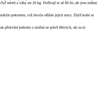
tyř metrů a váhy asi 20 kg. Dožívají se až 60 let, ale jsou známy
ponským pokrmem, což docela otřáslo jejich stavy. Zbylí krabi se
k přetrvání jednoho z možná ne právě líbivých, ale za to