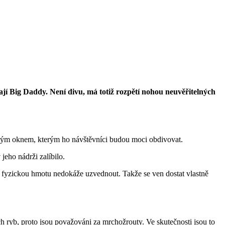
jí Big Daddy. Není divu, má totiž rozpětí nohou neuvěřitelných
novým oknem, kterým ho návštěvníci budou moci obdivovat.
jeho nádrži zalíbilo.
u fyzickou hmotu nedokáže uzvednout. Takže se ven dostat vlastně
h ryb, proto jsou považováni za mrchožrouty. Ve skutečnosti jsou to