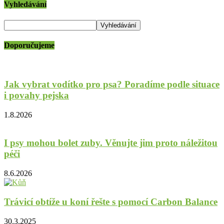
Vyhledávání
Doporučujeme
Jak vybrat vodítko pro psa? Poradíme podle situace
i povahy pejska
1.8.2026
I psy mohou bolet zuby. Věnujte jim proto náležitou
péči
8.6.2026
Trávicí obtíže u koní řešte s pomocí Carbon Balance
30.3.2025