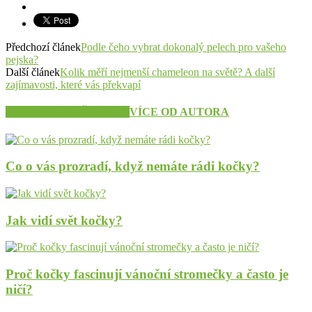
Předchozí článek
Podle čeho vybrat dokonalý pelech pro vašeho
pejska?
Další článek
Kolik měří nejmenší chameleon na světě? A další
zajímavosti, které vás překvapí
SOUVISEJÍCÍ ČLÁNKY
VÍCE OD AUTORA
Co o vás prozradí, když nemáte rádi kočky?
Jak vidí svět kočky?
Proč kočky fascinují vánoční stromečky a často je
ničí?