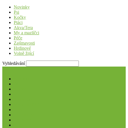
Novinky
Psi
Kočky
Ptáci
Akva/Tera
My a mazlíčci
Péče
Zajímavosti
Hrdinové
Volně žijící
Vyhledávání
Novinky
Psi
Kočky
Ptáci
Akva/Tera
My a mazlíčci
Péče
Zajímavosti
Hrdinové
Volně žijící