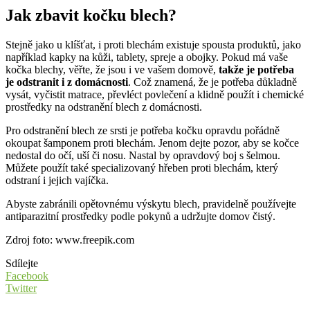
Jak zbavit kočku blech?
Stejně jako u klíšťat, i proti blechám existuje spousta produktů, jako
například kapky na kůži, tablety, spreje a obojky. Pokud má vaše
kočka blechy, věřte, že jsou i ve vašem domově,
takže je potřeba
je odstranit i z domácnosti
. Což znamená, že je potřeba důkladně
vysát, vyčistit matrace, převléct povlečení a klidně použít i chemické
prostředky na odstranění blech z domácnosti.
Pro odstranění blech ze srsti je potřeba kočku opravdu pořádně
okoupat šamponem proti blechám. Jenom dejte pozor, aby se kočce
nedostal do očí, uší či nosu. Nastal by opravdový boj s šelmou.
Můžete použít také specializovaný hřeben proti blechám, který
odstraní i jejich vajíčka.
Abyste zabránili opětovnému výskytu blech, pravidelně používejte
antiparazitní prostředky podle pokynů a udržujte domov čistý.
Zdroj foto: www.freepik.com
Sdílejte
Facebook
Twitter