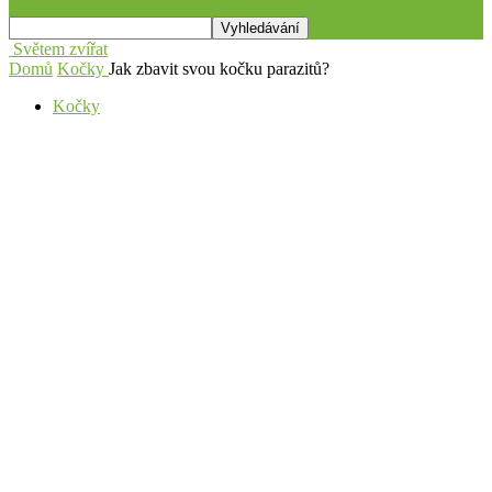
Světem zvířat
Domů
Kočky
Jak zbavit svou kočku parazitů?
Kočky