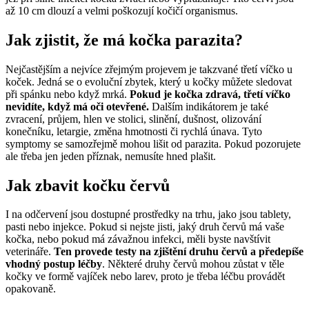
až 10 cm dlouzí a velmi poškozují kočičí organismus.
Jak zjistit, že má kočka parazita?
Nejčastějším a nejvíce zřejmým projevem je takzvané třetí víčko u
koček. Jedná se o evoluční zbytek, který u kočky můžete sledovat
při spánku nebo když mrká.
Pokud je kočka zdravá, třetí víčko
nevidíte, když má oči otevřené.
Dalším indikátorem je také
zvracení, průjem, hlen ve stolici, slinění, dušnost, olizování
konečníku, letargie, změna hmotnosti či rychlá únava. Tyto
symptomy se samozřejmě mohou lišit od parazita. Pokud pozorujete
ale třeba jen jeden příznak, nemusíte hned plašit.
Jak zbavit kočku červů
I na odčervení jsou dostupné prostředky na trhu, jako jsou tablety,
pasti nebo injekce. Pokud si nejste jisti, jaký druh červů má vaše
kočka, nebo pokud má závažnou infekci, měli byste navštívit
veterináře.
Ten provede testy na zjištění druhu červů a předepíše
vhodný postup léčby
. Některé druhy červů mohou zůstat v těle
kočky ve formě vajíček nebo larev, proto je třeba léčbu provádět
opakovaně.