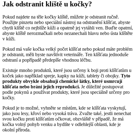
Jak odstranit klíště u kočky?
Pokud najdete na těle kočky klíště, můžete je odstranit ručně.
Použijte pinzetu nebo speciální nástroj na odstranění klíšťat, abyste
chytli klíště co nejblíže kůži a opatrně jej vytáhli ven. Buďte opatrní,
abyste klíště nerozmačkali nebo nezanechali hlavu nebo ústa klíštěte
v kůži.
Pokud má vaše kočka velký počet klíšťat nebo pokud máte problém
je odstranit, měli byste navštívit veterináře. Ten klíšťata jednoduše
odstraní a popřípadě předepíše vhodnou léčbu.
Existuje mnoho produktů, které jsou určeny k boji proti klíšťatům u
koček jako například spreje, kapky na kůži, tablety či obojky.
Tyto
produkty obvykle obsahují chemické látky, které usmrcují
klíšťata nebo brání jejich reprodukci.
Je důležité postupovat
podle pokynů a používat produkty, které jsou speciálně určeny pro
kočky.
Pokud je to možné, vyhněte se místům, kde se klíšťata vyskytují,
jako jsou lesy, křoví nebo vysoká tráva. Zvažte také, jestli nenechat
svou kočku proti klíšťatům očkovat, obzvláště v případě, že má
kočka volný pohyb venku a bydlíte v odlehlejší oblasti, kde je
okolní příroda.