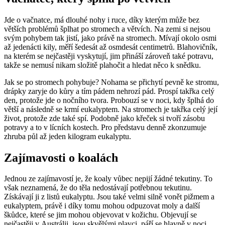
Jde o vačnatce, má dlouhé nohy i ruce, díky kterým může bez
větších problémů šplhat po stromech a větvích. Na zemi si nejsou
svým pohybem tak jistí, jako právě na stromech. Mívají okolo osmi
až jedenácti kily, měří šedesát až osmdesát centimetrů. Blahovičník,
na kterém se nejčastěji vyskytují, jim přináší zároveň také potravu,
takže se nemusí nikam složitě plahočit a hledat něco k snědku.
Jak se po stromech pohybuje? Nohama se přichytí pevně ke stromu,
drápky zaryje do kůry a tím pádem nehrozí pád. Prospí takřka celý
den, protože jde o nočního tvora. Probouzí se v noci, kdy šplhá do
větší a následně se krmí eukalyptem. Na stromech je takřka celý její
život, protože zde také spí. Podobně jako křeček si tvoří zásobu
potravy a to v lícních kostech. Pro představu denně zkonzumuje
zhruba půl až jeden kilogram eukalyptu.
Zajímavosti o koalách
Jednou ze zajímavostí je, že koaly vůbec nepijí žádné tekutiny. To
však neznamená, že do těla nedostávají potřebnou tekutinu.
Získávají ji z listů eukalyptu. Jsou také velmi silně vonět pižmem a
eukalyptem, právě i díky tomu mohou odpuzovat moly a další
škůdce, které se jim mohou objevovat v kožichu. Objevují se
nejčastěji v Austrálii, jsou skvělými plavci, páří se hlavně v noci,