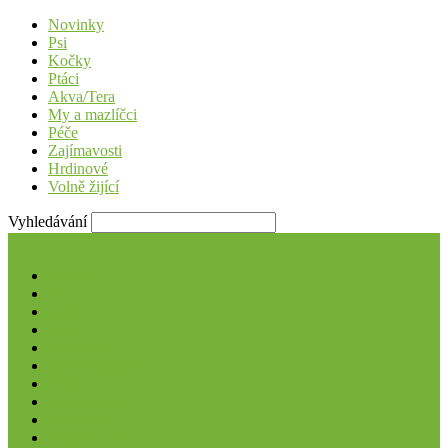
Novinky
Psi
Kočky
Ptáci
Akva/Tera
My a mazlíčci
Péče
Zajímavosti
Hrdinové
Volně žijící
Vyhledávání
Novinky
Psi
Kočky
Ptáci
Akva/Tera
My a mazlíčci
Péče
Zajímavosti
Hrdinové
Volně žijící