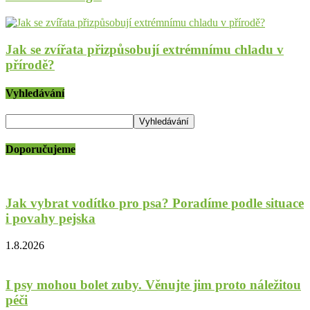
Jak se zvířata přizpůsobují extrémnímu chladu v
přírodě?
Vyhledávání
Doporučujeme
Jak vybrat vodítko pro psa? Poradíme podle situace
i povahy pejska
1.8.2026
I psy mohou bolet zuby. Věnujte jim proto náležitou
péči