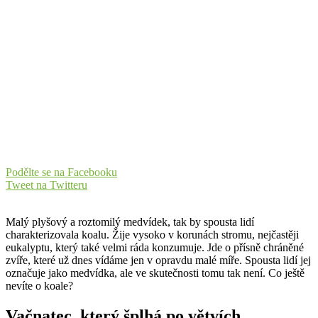
Podělte se na Facebooku
Tweet na Twitteru
Malý plyšový a roztomilý medvídek, tak by spousta lidí
charakterizovala koalu. Žije vysoko v korunách stromu, nejčastěji
eukalyptu, který také velmi ráda konzumuje. Jde o přísně chráněné
zvíře, které už dnes vídáme jen v opravdu malé míře. Spousta lidí jej
označuje jako medvídka, ale ve skutečnosti tomu tak není. Co ještě
nevíte o koale?
Vačnatec, který šplhá po větvích