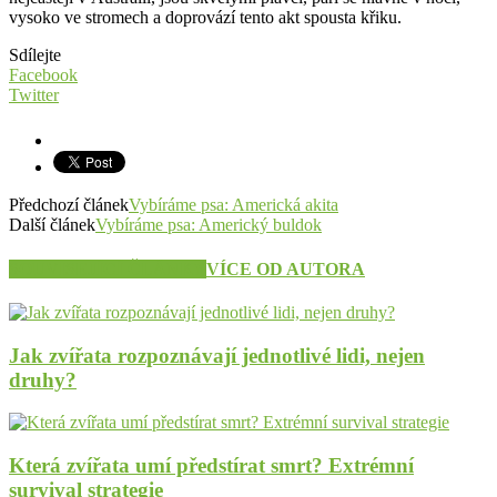
vysoko ve stromech a doprovází tento akt spousta křiku.
Sdílejte
Facebook
Twitter
Předchozí článek
Vybíráme psa: Americká akita
Další článek
Vybíráme psa: Americký buldok
SOUVISEJÍCÍ ČLÁNKY
VÍCE OD AUTORA
Jak zvířata rozpoznávají jednotlivé lidi, nejen
druhy?
Která zvířata umí předstírat smrt? Extrémní
survival strategie