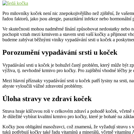
Pro milovníky koček není nic znepokojivějšího než zjištění, že vašemu
řadou faktorů, jako jsou alergie, parazitární infekce nebo hormonáln
Ve skutečnosti mohou nadměrné línání způsobovat nedostatky nebo n
pochopit vztah mezi krmivem a stavem srsti vaší kočky a přijmout vhodn
budeme zabývat běžnými viníky vypadávání srsti u koček a poskytneme
Porozumění vypadávání srsti u koček
Vypadávání srsti u koček je bohužel častý problém, který může být způ
výživa, tj. nevhodné krmivo pro kočky. Pro zajištění vhodné léčby je dů
Mezi hlavní příznaky vypadávání srsti u koček patří lysiny na srsti, 
abyste vyloučili vážné zdravotní problémy.
Úloha stravy ve zdraví koček
Strava hraje klíčovou roli v celkovém zdraví a pohodě koček, včetně 
Je důležité vybírat kvalitní krmivo pro kočky, které je bohaté na zákla
Kočky jsou obligátní masožravci, což znamená, že vyžadují stravu s 
tuků potřebují kočky také řadu vitamínů a minerálů, včetně vitamínu