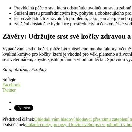
Pravidelná péče o srst, která odstraňuje uvolněnou srst a zabra
Snížení stresu prostřednictvím hry, pohybu a obohacujícího pros
léčba základních zdravotních problémů, jako jsou alergie nebo p
zajištění dostatečné hydratace prostřednictvím čerstvé, čisté v
Závěry: Udržujte srst své kočky zdravou a
Vypadávání srsti u koček může být způsobeno mnoha faktory, včetně 
kvalitní krmivo pro kočky, které je vhodné pro věk, plemeno a životní
se s veterinářem, abyste zjistili příčinu a vhodnou léčbu. Správnou vý
Zdroj obrázku: Pixabay
Sdílejte
Facebook
Twitter
Předchozí článek
Ohlodali vám hladoví hlodavci přes zimu zateplení 
Další článek
Chladící deky pro psy: Udržte svého psa v pohodlí i v ho