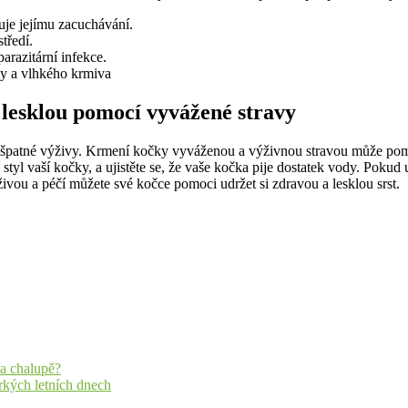
ňuje jejímu zacuchávání.
tředí.
arazitární infekce.
ody a vlhkého krmiva
 lesklou pomocí vyvážené stravy
špatné výživy. Krmení kočky vyváženou a výživnou stravou může pomoci
 styl vaší kočky, a ujistěte se, že vaše kočka pije dostatek vody. Pok
živou a péčí můžete své kočce pomoci udržet si zdravou a lesklou srst.
na chalupě?
rkých letních dnech