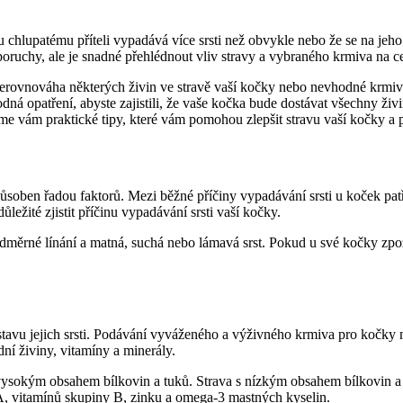
 chlupatému příteli vypadává více srsti než obvykle nebo že se na jeho
í poruchy, ale je snadné přehlédnout vliv stravy a vybraného krmiva na
erovnováha některých živin ve stravě vaší kočky nebo nevhodné krmi
á opatření, abyste zajistili, že vaše kočka bude dostávat všechny živiny
 vám praktické tipy, které vám pomohou zlepšit stravu vaší kočky a pod
soben řadou faktorů. Mezi běžné příčiny vypadávání srsti u koček patří
ležité zjistit příčinu vypadávání srsti vaší kočky.
nadměrné línání a matná, suchá nebo lámavá srst. Pokud u své kočky zpoz
stavu jejich srsti. Podávání vyváženého a výživného krmiva pro kočky m
dní živiny, vitamíny a minerály.
vysokým obsahem bílkovin a tuků. Strava s nízkým obsahem bílkovin a t
 A, vitamínů skupiny B, zinku a omega-3 mastných kyselin.