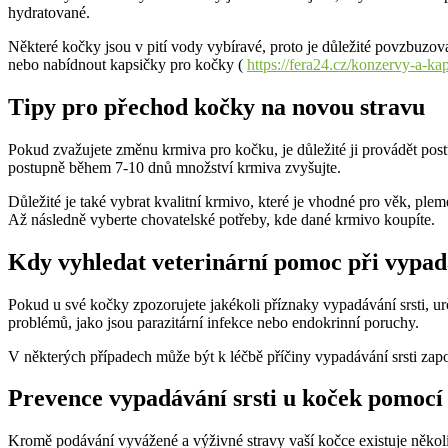
hydratované.
Některé kočky jsou v pití vody vybíravé, proto je důležité povzbuzov
nebo nabídnout kapsičky pro kočky (
https://fera24.cz/konzervy-a-ka
Tipy pro přechod kočky na novou stravu
Pokud zvažujete změnu krmiva pro kočku, je důležité ji provádět pos
postupně během 7-10 dnů množství krmiva zvyšujte.
Důležité je také vybrat kvalitní krmivo, které je vhodné pro věk, plem
Až následně vyberte chovatelské potřeby, kde dané krmivo koupíte.
Kdy vyhledat veterinární pomoc při vypadá
Pokud u své kočky zpozorujete jakékoli příznaky vypadávání srsti, urč
problémů, jako jsou parazitární infekce nebo endokrinní poruchy.
V některých případech může být k léčbě příčiny vypadávání srsti zapo
Prevence vypadávání srsti u koček pomocí 
Kromě podávání vyvážené a výživné stravy vaší kočce existuje několik