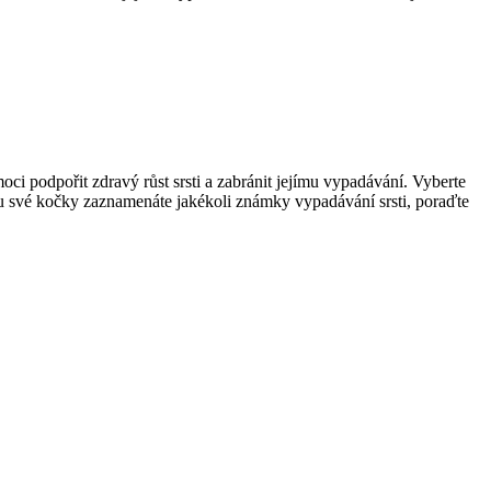
 podpořit zdravý růst srsti a zabránit jejímu vypadávání. Vyberte
ud u své kočky zaznamenáte jakékoli známky vypadávání srsti, poraďte