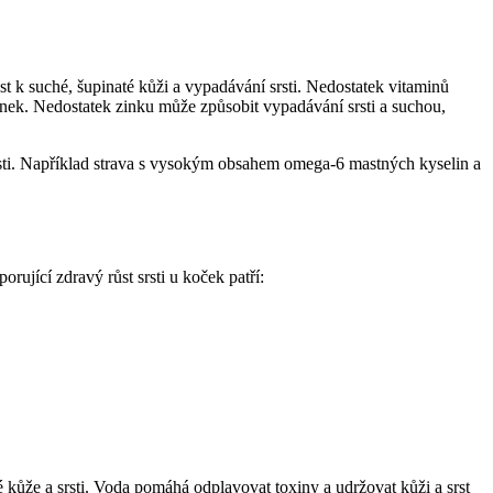
 k suché, šupinaté kůži a vypadávání srsti. Nedostatek vitaminů
inek. Nedostatek zinku může způsobit vypadávání srsti a suchou,
sti. Například strava s vysokým obsahem omega-6 mastných kyselin a
ující zdravý růst srsti u koček patří:
é kůže a srsti. Voda pomáhá odplavovat toxiny a udržovat kůži a srst