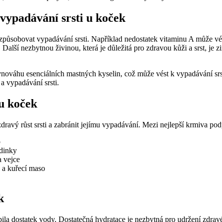
vypadávání srsti u koček
ůsobovat vypadávání srsti. Například nedostatek vitaminu A může vést
lší nezbytnou živinou, která je důležitá pro zdravou kůži a srst, je z
nováhu esenciálních mastných kyselin, což může vést k vypadávání sr
 vypadávání srsti.
 u koček
ý růst srsti a zabránit jejímu vypadávání. Mezi nejlepší krmiva podpor
o
rdinky
a vejce
 a kuřecí maso
k
pila dostatek vody. Dostatečná hydratace je nezbytná pro udržení zdrav