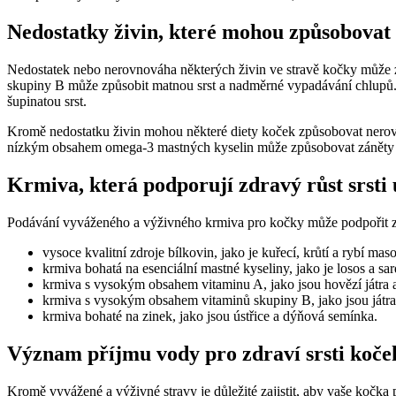
Nedostatky živin, které mohou způsobovat 
Nedostatek nebo nerovnováha některých živin ve stravě kočky může zp
skupiny B může způsobit matnou srst a nadměrné vypadávání chlupů. Da
šupinatou srst.
Kromě nedostatku živin mohou některé diety koček způsobovat nerov
nízkým obsahem omega-3 mastných kyselin může způsobovat záněty a
Krmiva, která podporují zdravý růst srsti
Podávání vyváženého a výživného krmiva pro kočky může podpořit zdrav
vysoce kvalitní zdroje bílkovin, jako je kuřecí, krůtí a rybí mas
krmiva bohatá na esenciální mastné kyseliny, jako je losos a sa
krmiva s vysokým obsahem vitaminu A, jako jsou hovězí játra 
krmiva s vysokým obsahem vitaminů skupiny B, jako jsou játra
krmiva bohaté na zinek, jako jsou ústřice a dýňová semínka.
Význam příjmu vody pro zdraví srsti koče
Kromě vyvážené a výživné stravy je důležité zajistit, aby vaše kočka 