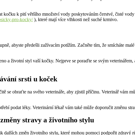
at kočku k pití většího množství vody poskytováním čerstvé, čisté vody
psicky-pro-kocky/
), které mají více vlhkosti než suché krmivo.
tupně, abyste předešli zažívacím potížím. Začněte tím, že smícháte m
eno a životní styl vaší kočky. Nejprve se poraďte se svým veterinářem, a
vání srsti u koček
itě se obraťte na svého veterináře, aby zjistil příčinu. Veterinář vám 
třebí podat léky. Veterinární lékař vám také může doporučit změnu str
změny stravy a životního stylu
 dalších změn životního stylu, které mohou pomoci podpořit zdravý růst