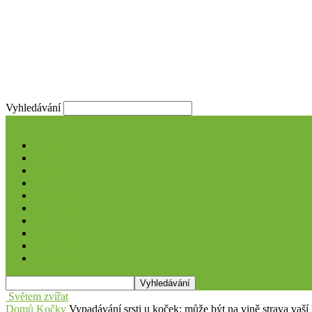
Vyhledávání
Novinky
Psi
Kočky
Ptáci
Akva/Tera
My a mazlíčci
Péče
Zajímavosti
Hrdinové
Volně žijící
Světem zvířat
Domů
Kočky
Vypadávání srsti u koček: může být na vině strava vaší