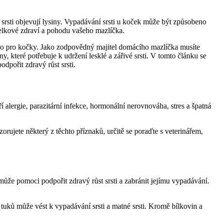
 srsti objevují lysiny. Vypadávání srsti u koček může být způsobeno
 celkové zdraví a pohodu vašeho mazlíčka.
vo pro kočky. Jako zodpovědný majitel domácího mazlíčka musíte
, které potřebuje k udržení lesklé a zářivé srsti. V tomto článku se
pořit zdravý růst srsti.
 alergie, parazitární infekce, hormonální nerovnováha, stres a špatná
orujete některý z těchto příznaků, určitě se poraďte s veterinářem,
ůže pomoci podpořit zdravý růst srsti a zabránit jejímu vypadávání.
uků může vést k vypadávání srsti a matné srsti. Kromě bílkovin a