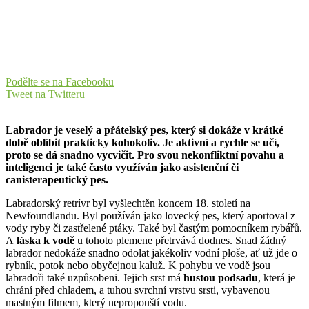
Podělte se na Facebooku
Tweet na Twitteru
Labrador je veselý a přátelský pes, který si dokáže v krátké
době oblíbit prakticky kohokoliv. Je aktivní a rychle se učí,
proto se dá snadno vycvičit. Pro svou nekonfliktní povahu a
inteligenci je také často využíván jako asistenční či
canisterapeutický pes.
Labradorský retrívr byl vyšlechtěn koncem 18. století na
Newfoundlandu. Byl používán jako lovecký pes, který aportoval z
vody ryby či zastřelené ptáky. Také byl častým pomocníkem rybářů.
A
láska k vodě
u tohoto plemene přetrvává dodnes. Snad žádný
labrador nedokáže snadno odolat jakékoliv vodní ploše, ať už jde o
rybník, potok nebo obyčejnou kaluž. K pohybu ve vodě jsou
labradoři také uzpůsobeni. Jejich srst má
hustou podsadu
, která je
chrání před chladem, a tuhou svrchní vrstvu srsti, vybavenou
mastným filmem, který nepropouští vodu.