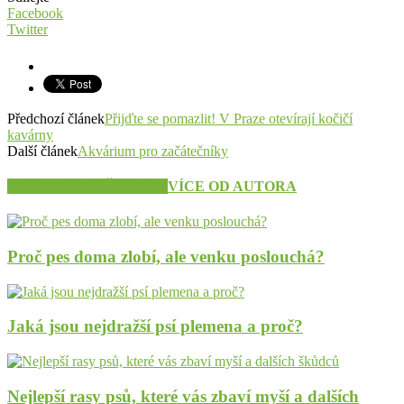
Facebook
Twitter
Předchozí článek
Přijďte se pomazlit! V Praze otevírají kočičí
kavárny
Další článek
Akvárium pro začátečníky
SOUVISEJÍCÍ ČLÁNKY
VÍCE OD AUTORA
Proč pes doma zlobí, ale venku poslouchá?
Jaká jsou nejdražší psí plemena a proč?
Nejlepší rasy psů, které vás zbaví myší a dalších