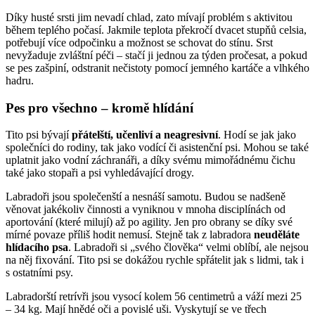
Díky husté srsti jim nevadí chlad, zato mívají problém s aktivitou
během teplého počasí. Jakmile teplota překročí dvacet stupňů celsia,
potřebují více odpočinku a možnost se schovat do stínu. Srst
nevyžaduje zvláštní péči – stačí ji jednou za týden pročesat, a pokud
se pes zašpiní, odstranit nečistoty pomocí jemného kartáče a vlhkého
hadru.
Pes pro všechno – kromě hlídání
Tito psi bývají
přátelští, učenliví a neagresivní
. Hodí se jak jako
společníci do rodiny, tak jako vodící či asistenční psi. Mohou se také
uplatnit jako vodní záchranáři, a díky svému mimořádnému čichu
také jako stopaři a psi vyhledávající drogy.
Labradoři jsou společenští a nesnáší samotu. Budou se nadšeně
věnovat jakékoliv činnosti a vyniknou v mnoha disciplínách od
aportování (které milují) až po agility. Jen pro obrany se díky své
mírné povaze příliš hodit nemusí. Stejně tak z labradora
neuděláte
hlídacího psa
. Labradoři si „svého člověka“ velmi oblíbí, ale nejsou
na něj fixování. Tito psi se dokážou rychle spřátelit jak s lidmi, tak i
s ostatními psy.
Labradorští retrívři jsou vysocí kolem 56 centimetrů a váží mezi 25
– 34 kg. Mají hnědé oči a povislé uši. Vyskytují se ve třech