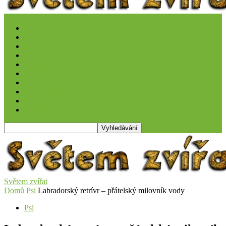
Novinky
Psi
Kočky
Ptáci
Akva/Tera
My a mazlíčci
Péče
Zajímavosti
Hrdinové
Volně žijící
Světem zvířat
Domů
Psi
Labradorský retrívr – přátelský milovník vody
Psi