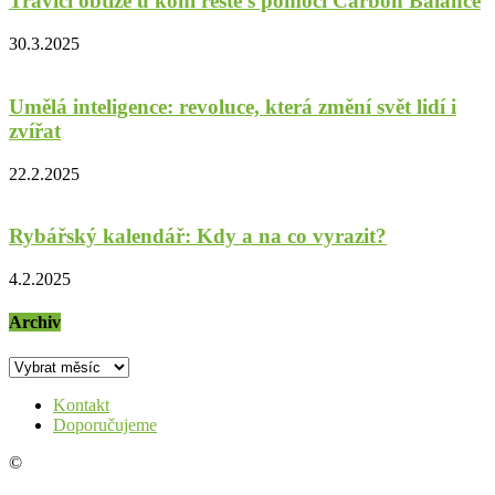
Trávicí obtíže u koní řešte s pomocí Carbon Balance
30.3.2025
Umělá inteligence: revoluce, která změní svět lidí i
zvířat
22.2.2025
Rybářský kalendář: Kdy a na co vyrazit?
4.2.2025
Archiv
Archiv
Kontakt
Doporučujeme
©