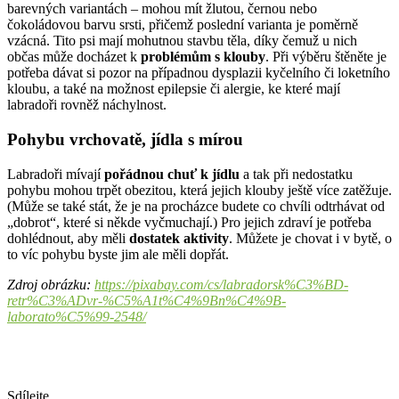
barevných variantách – mohou mít žlutou, černou nebo
čokoládovou barvu srsti, přičemž poslední varianta je poměrně
vzácná. Tito psi mají mohutnou stavbu těla, díky čemuž u nich
občas může docházet k
problémům s klouby
. Při výběru štěněte je
potřeba dávat si pozor na případnou dysplazii kyčelního či loketního
kloubu, a také na možnost epilepsie či alergie, ke které mají
labradoři rovněž náchylnost.
Pohybu vrchovatě, jídla s mírou
Labradoři mívají
pořádnou chuť k jídlu
a tak při nedostatku
pohybu mohou trpět obezitou, která jejich klouby ještě více zatěžuje.
(Může se také stát, že je na procházce budete co chvíli odtrhávat od
„dobrot“, které si někde vyčmuchají.) Pro jejich zdraví je potřeba
dohlédnout, aby měli
dostatek aktivity
. Můžete je chovat i v bytě, o
to víc pohybu byste jim ale měli dopřát.
Zdroj obrázku:
https://pixabay.com/cs/labradorsk%C3%BD-
retr%C3%ADvr-%C5%A1t%C4%9Bn%C4%9B-
laborato%C5%99-2548/
Sdílejte