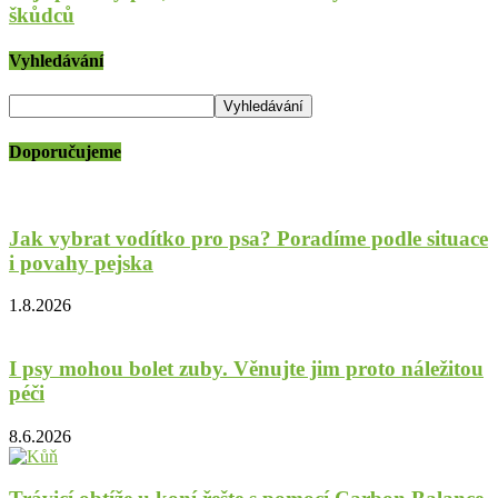
škůdců
Vyhledávání
Doporučujeme
Jak vybrat vodítko pro psa? Poradíme podle situace
i povahy pejska
1.8.2026
I psy mohou bolet zuby. Věnujte jim proto náležitou
péči
8.6.2026