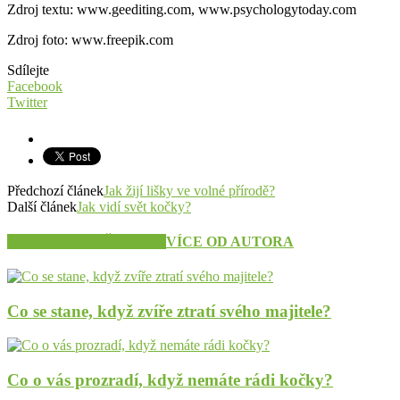
Zdroj textu: www.geediting.com, www.psychologytoday.com
Zdroj foto: www.freepik.com
Sdílejte
Facebook
Twitter
Předchozí článek
Jak žijí lišky ve volné přírodě?
Další článek
Jak vidí svět kočky?
SOUVISEJÍCÍ ČLÁNKY
VÍCE OD AUTORA
Co se stane, když zvíře ztratí svého majitele?
Co o vás prozradí, když nemáte rádi kočky?