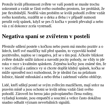
Protože kvůli přítomnosti zvířete ve vaší posteli se musíte trochu
uskromnit a vzdát se části svého osobního prostoru, lze prohlásit, že
jste flexibilnější. Nedělá vám problém se kvůli pohodlí zvířete vzdát
svého komfortu, rozdělit se o deku a třeba i v případě nutnosti
perušit svůj spánek, když se pes či kočka v posteli převalují a nebo
vás z ní dokonce zcela vystrnadí.
Negativa spaní se zvířetem v posteli
Přestože sdílení postele s kočkou nebo psem má mnoho pozitiv a o
lidech, kteří své mazlíčky tulí před spaním, to vypovídá hodně
pozitivního, najdou se i negativa, jež se s tím pojí. Ačkoliv blízkost
zvířete dokáže snížit úzkost a navodit pocity pohody, ne vždy to jde
ruku v ruce s kvalitním spánkem. Zejména kočky jsou známé tím, že
v noci ožívají a zatímco vy si chcete dopřát klidný spánek, kočka se
může uprostřed noci rozhodnout, že je ideální čas na průzkum
ložnice, hlasité mňoukání a nebo třeba i zalehnutí vašeho obličeje.
Lidé, kteří sdílejí postel se svým zvířecím mazlíčkem, mají srdce na
pravém místě a jsou ochotni se kvůli němu vzdát části svého
pohodlí. Zároveň ho berou jako právoplatného člena rodiny,
vyžadují kontakt, jsou empatičtí a soucitní a velice často dokážou
snadno odhalit význam neverbálních signálů.