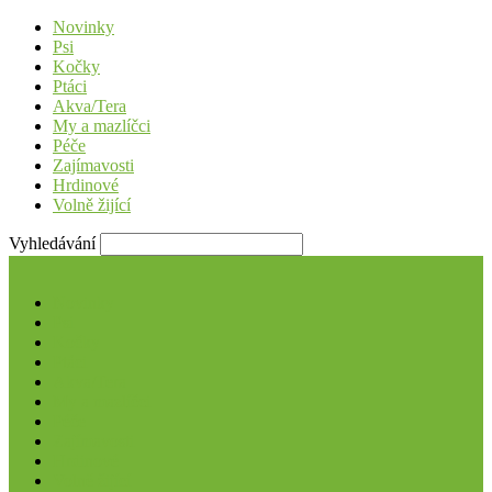
Novinky
Psi
Kočky
Ptáci
Akva/Tera
My a mazlíčci
Péče
Zajímavosti
Hrdinové
Volně žijící
Vyhledávání
Novinky
Psi
Kočky
Ptáci
Akva/Tera
My a mazlíčci
Péče
Zajímavosti
Hrdinové
Volně žijící