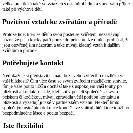
velice praktická také ve vztazích s ostatními lidmi a vhod vám přijde
také při výchově dětí.
Pozitivní vztah ke zvířatům a přírodě
Protože lidé, kteří se dělí o svou postel se zvířetem, nezastávají
názor, že psi a kočky patří pouze do pelechu, lze o nich prohlásit, že
jsou otevřenějším názorům a také mívají kladný vztah k dalším
zvířatům a přírodě.
Potřebujete kontakt
Nedokážete si představit usínání bez svého zvířecího mazlíčka ve
vaší blízkosti? Čím více času se svým zvířecím mazlíčkem strávíte,
tím je vaše pouto užší a dochází také s uspokojení vaší touhy po
blízkosti a kontaktu. Lidé, kteří spí v posteli společně se svým
pejskem či kočičkou, mívají zpravidla větší potřebu kontaktu a
blízkosti a vyžadují ji také v partnerském vztahu. Někteří tímto
společným usínáním dokonce konejší své vnitřní dítě, které touží po
bezpodmínečné lásce a pocitu bezpečí.
Jste flexibilní