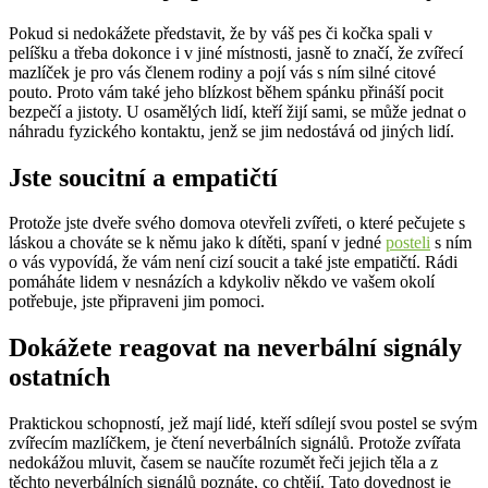
Pokud si nedokážete představit, že by váš pes či kočka spali v
pelíšku a třeba dokonce i v jiné místnosti, jasně to značí, že zvířecí
mazlíček je pro vás členem rodiny a pojí vás s ním silné citové
pouto. Proto vám také jeho blízkost během spánku přináší pocit
bezpečí a jistoty. U osamělých lidí, kteří žijí sami, se může jednat o
náhradu fyzického kontaktu, jenž se jim nedostává od jiných lidí.
Jste soucitní a empatičtí
Protože jste dveře svého domova otevřeli zvířeti, o které pečujete s
láskou a chováte se k němu jako k dítěti, spaní v jedné
posteli
s ním
o vás vypovídá, že vám není cizí soucit a také jste empatičtí. Rádi
pomáháte lidem v nesnázích a kdykoliv někdo ve vašem okolí
potřebuje, jste připraveni jim pomoci.
Dokážete reagovat na neverbální signály
ostatních
Praktickou schopností, jež mají lidé, kteří sdílejí svou postel se svým
zvířecím mazlíčkem, je čtení neverbálních signálů. Protože zvířata
nedokážou mluvit, časem se naučíte rozumět řeči jejich těla a z
těchto neverbálních signálů poznáte, co chtějí. Tato dovednost je